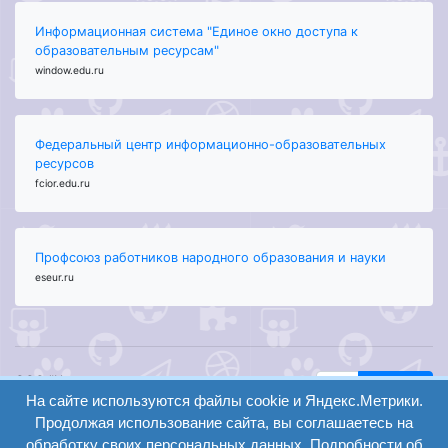
Информационная система "Единое окно доступа к
образовательным ресурсам"
window.edu.ru
Федеральный центр информационно-образовательных
ресурсов
fcior.edu.ru
Профсоюз работников народного образования и науки
eseur.ru
ООО "Центр
Найти
На сайте используются файлы cookie и Яндекс.Метрики.
образования и
вход
консалтинга"
Продолжая использование сайта, вы соглашаетесь на
Версия
Волгоград 2008-
обработку своих персональных данных. Подробности об
регистрация